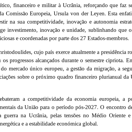
ico, financeiro e militar à Ucrânia, reforçando que faz 
da Comissão Europeia, Ursula von der Leyen. Esta enfat
stir na sua competitividade, inovação e autonomia estrat
ge investimento, inovação e unidade, sublinhando que o
biciosas e coordenadas por parte dos 27 Estados-membros.
ristodoulides, cujo país exerce atualmente a presidência ro
os progressos alcançados durante o semestre cipriota. En
o do mercado único europeu, a gestão da migração, a seg
ociações sobre o próximo quadro financeiro plurianual da
ebateram a competitividade da economia europeia, a pol
çamentais da União para o período pós-2027. O encontro d
a guerra na Ucrânia, pelas tensões no Médio Oriente e 
ergética e a estabilidade económica global.