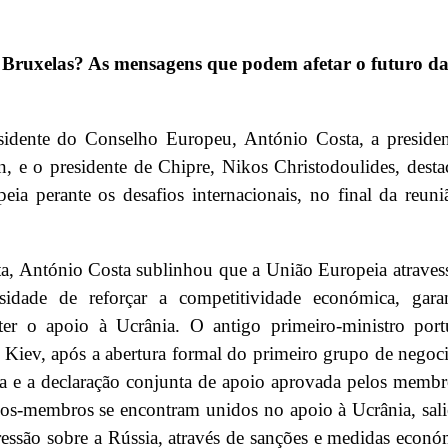
m Bruxelas? As mensagens que podem afetar o futuro d
idente do Conselho Europeu, António Costa, a presiden
 e o presidente de Chipre, Nikos Christodoulides, dest
eia perante os desafios internacionais, no final da reun
ta, António Costa sublinhou que a União Europeia atrave
idade de reforçar a competitividade económica, garan
er o apoio à Ucrânia. O antigo primeiro-ministro port
a Kiev, após a abertura formal do primeiro grupo de negoc
a e a declaração conjunta de apoio aprovada pelos memb
os-membros se encontram unidos no apoio à Ucrânia, sal
essão sobre a Rússia, através de sanções e medidas econó