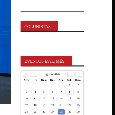
COLUNISTAS
EVENTOS ESTE MÊS
agosto 2026
Seg.
Ter.
Qua.
Qui.
Sex.
Sáb.
Dom.
1
2
3
4
5
6
7
8
9
10
11
12
13
14
15
16
17
18
19
20
21
22
23
24
25
26
27
28
29
30