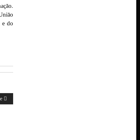
nação.
União
a e do
te