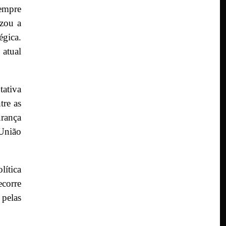
sempre
izou a
égica.
 atual
tativa
tre as
urança
 União
ítica
ecorre
pelas