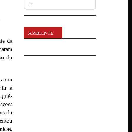
31
a
AMBIENTE
te da
acaram
ião do
ssa um
tir a
uguês
iações
ros do
ientou
micas,