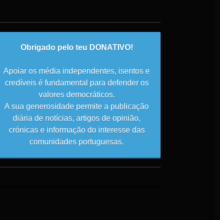
Obrigado pelo teu DONATIVO!
Apoiar os média independentes, isentos e
credíveis é fundamental para defender os
valores democráticos.
A sua generosidade permite a publicação
diária de notícias, artigos de opinião,
crónicas e informação do interesse das
comunidades portuguesas.