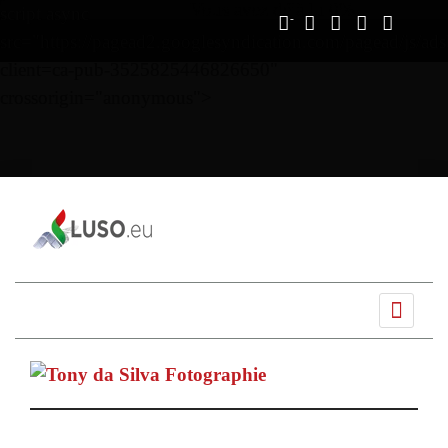
Vous avez déjà lu
0%
script async
src="https://pagead2.googlesyndication.com/pagead/js/ads
client=ca-pub-3525825446826650"
crossorigin="anonymous">