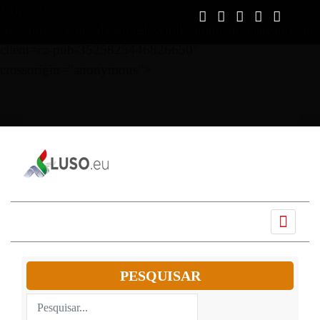
script async
src="https://pagead2.googlesyndication.com/pagead/js/ads
client=ca-pub-3525825446826650"
crossorigin="anonymous">
Ano
Mês
Próximo
Próximo
anterior
anterior
mês
ano
PESQUISAR
Pesquisar...