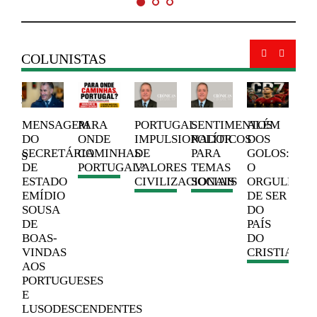
COLUNISTAS
NTOS
A
C
MENSAGEM
PARA
PORTUGAL
SENTIMENTOS
ALÉM
ADE
ES
DO
ONDE
IMPULSIONADOR
POLÍTICOS
DOS
F
SECRETÁRIO
CAMINHAS
DE
PARA
GOLOS:
ADES
O 
DE
PORTUGAL?
VALORES
TEMAS
O
H
ESTADO
CIVILIZACIONAIS
SOCIAIS
ORGULHO
EMÍDIO
DE SER
SOUSA
DO
DE
PAÍS
BOAS-
DO
VINDAS
CRISTIANO
AOS
PORTUGUESES
E
LUSODESCENDENTES