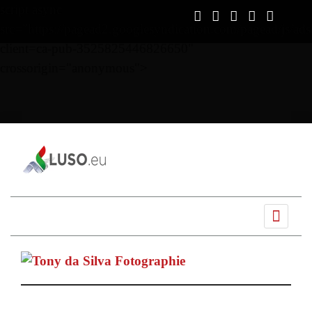
script async
src="https://pagead2.googlesyndication.com/pagead/js/ads
client=ca-pub-3525825446826650"
crossorigin="anonymous">