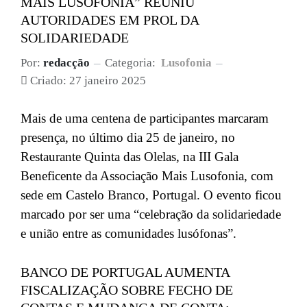
MAIS LUSOFONIA” REUNIU
AUTORIDADES EM PROL DA
SOLIDARIEDADE
Por:
redacção
Categoria:
Lusofonia
Criado: 27 janeiro 2025
Mais de uma centena de participantes
m
arcaram
presença,
no
último
dia 25 de janeiro
, n
o
Restaurante Quinta das Olelas
,
n
a III Gala
Beneficente
da
Associação Mais Lusofonia, com
sede em Castelo Branco, Portugal
. O evento ficou
marcado por ser
uma “celebração da solidariedade
e união entre as comunidades lusófonas”
.
BANCO DE PORTUGAL AUMENTA
FISCALIZAÇÃO SOBRE FECHO DE