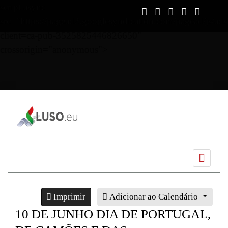
script async
src="https://pagead2.googlesyndication.com/pagead/js/ads
client=ca-pub-3525825446826650"
crossorigin="anonymous">
Imprimir
Adicionar ao Calendário
10 DE JUNHO DIA DE PORTUGAL,