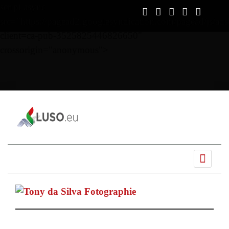
script async
src="https://pagead2.googlesyndication.com/pagead/js/ads
client=ca-pub-3525825446826650"
crossorigin="anonymous">