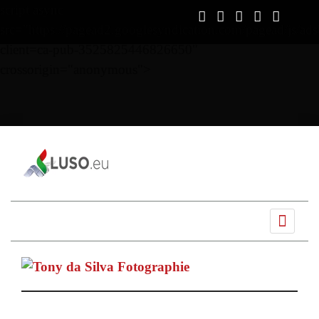
script async
src="https://pagead2.googlesyndication.com/pagead/js/ads
client=ca-pub-3525825446826650"
crossorigin="anonymous">