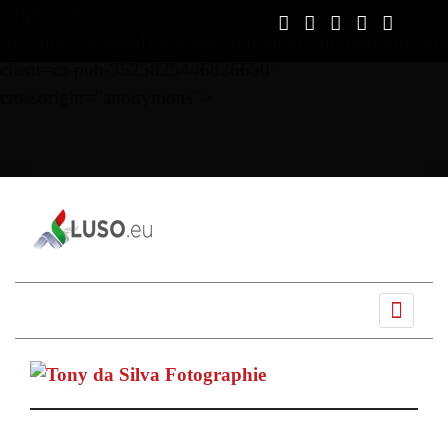
script async
src="https://pagead2.googlesyndication.com/pagead/js/ads
client=ca-pub-3525825446826650"
crossorigin="anonymous">