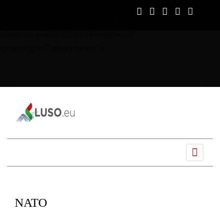
script async
src="https://pagead2.googlesyndication.com/pagead/js/ads
client=ca-pub-3525825446826650"
crossorigin="anonymous">
NATO