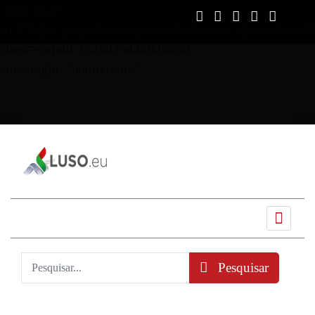
script async
src="https://pagead2.googlesyndication.com/pagead/js/ads
client=ca-pub-3525825446826650"
crossorigin="anonymous">
Ano
Mês
Próximo
Próximo
anterior
anterior
mês
ano
Pesquisar