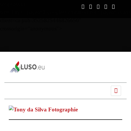
script async
src="https://pagead2.googlesyndication.com/pagead/js/ads
client=ca-pub-3525825446826650"
crossorigin="anonymous">