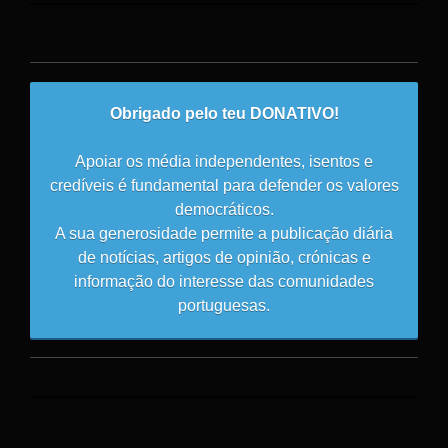
Obrigado pelo teu DONATIVO!
Apoiar os média independentes, isentos e
credíveis é fundamental para defender os valores
democráticos.
A sua generosidade permite a publicação diária
de notícias, artigos de opinião, crónicas e
informação do interesse das comunidades
portuguesas.