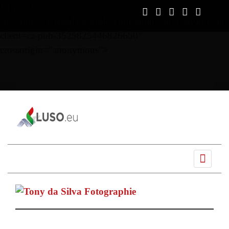
script async
src="https://pagead2.googlesyndication.com/pagead/js/ads
client=ca-pub-3525825446826650"
crossorigin="anonymous">