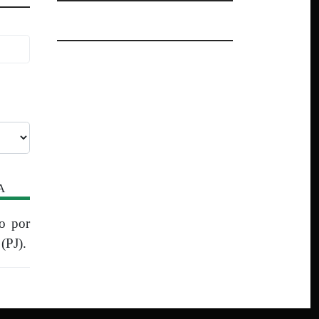
A
o por
(PJ).