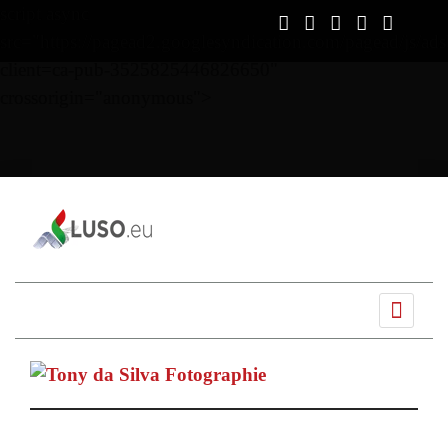
script async
src="https://pagead2.googlesyndication.com/pagead/js/ads
client=ca-pub-3525825446826650"
crossorigin="anonymous">