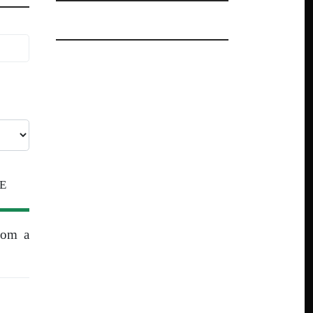
E
com a