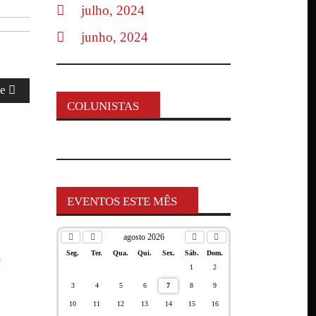
julho, 2024
junho, 2024
te
COLUNISTAS
EVENTOS ESTE MÊS
agosto 2026
a
Seg.
Ter.
Qua.
Qui.
Sex.
Sáb.
Dom.
1
2
3
4
5
6
7
8
9
10
11
12
13
14
15
16