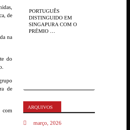
nidas,
PORTUGUÊS
ca, de
DISTINGUIDO EM
SINGAPURA COM O
PRÉMIO …
ada na
ete do
o.
[grupo
ra de
ARQUIVOS
do com
março, 2026