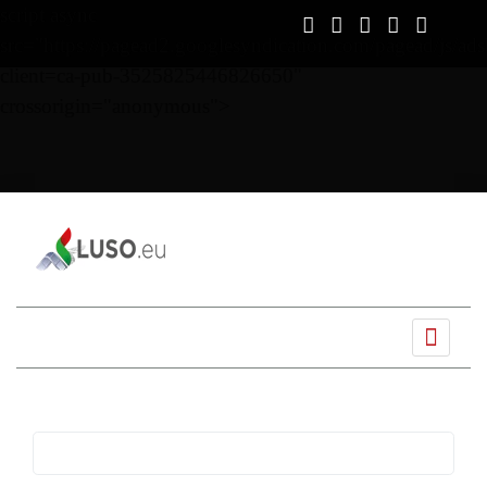
script async
src="https://pagead2.googlesyndication.com/pagead/js/ads
client=ca-pub-3525825446826650"
crossorigin="anonymous">