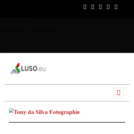
script async
src="https://pagead2.googlesyndication.com/pagead/js/ads
client=ca-pub-3525825446826650"
crossorigin="anonymous">