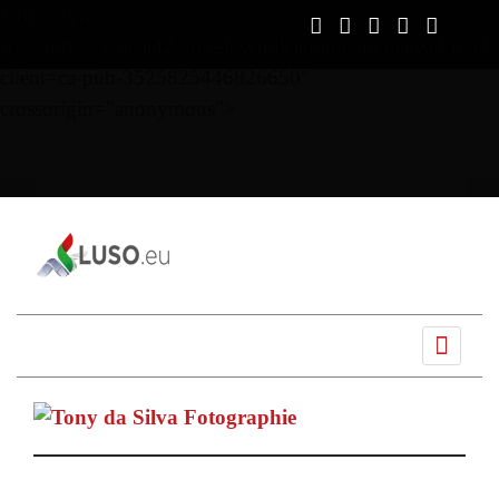
script async
src="https://pagead2.googlesyndication.com/pagead/js/ads
client=ca-pub-3525825446826650"
crossorigin="anonymous">