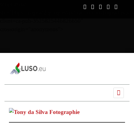
script async
src="https://pagead2.googlesyndication.com/pagead/js/ads
client=ca-pub-3525825446826650"
crossorigin="anonymous">