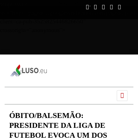
Vous avez déjà lu
0%
script async
src="https://pagead2.googlesyndication.com/pagead/js/ads
client=ca-pub-3525825446826650"
crossorigin="anonymous">
Ano
Mês
Próximo
Próximo
anterior
anterior
mês
ano
ÓBITO/BALSEMÃO:
PRESIDENTE DA LIGA DE
FUTEBOL EVOCA UM DOS