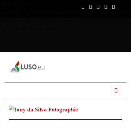
script async
src="https://pagead2.googlesyndication.com/pagead/js/ads
client=ca-pub-3525825446826650"
crossorigin="anonymous">