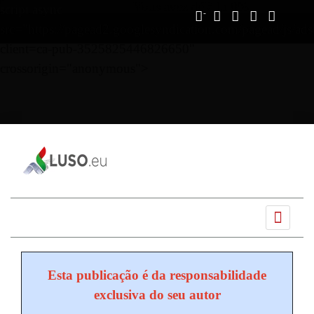
Vous avez déjà lu
0%
script async
src="https://pagead2.googlesyndication.com/pagead/js/ads
client=ca-pub-3525825446826650"
crossorigin="anonymous">
Ano
Mês
Próximo
Próximo
anterior
anterior
mês
ano
Esta publicação é da responsabilidade
exclusiva do seu autor