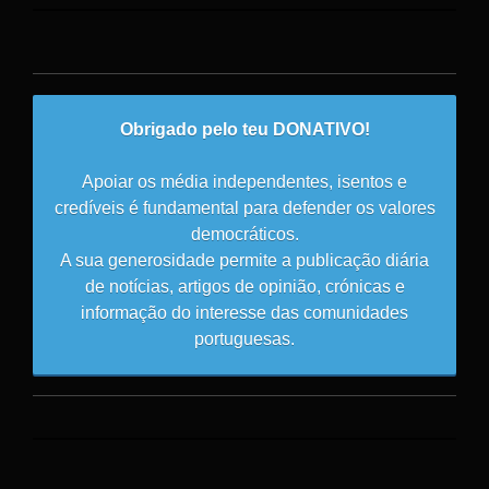
Obrigado pelo teu DONATIVO!
Apoiar os média independentes, isentos e
credíveis é fundamental para defender os valores
democráticos.
A sua generosidade permite a publicação diária
de notícias, artigos de opinião, crónicas e
informação do interesse das comunidades
portuguesas.