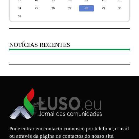
17
18
19
20
21
22
23
24
25
26
27
28
29
30
31
NOTÍCIAS RECENTES
Pode entrar em contacto connosco por telefone, e-mail
ou através da página de contactos do nosso site.