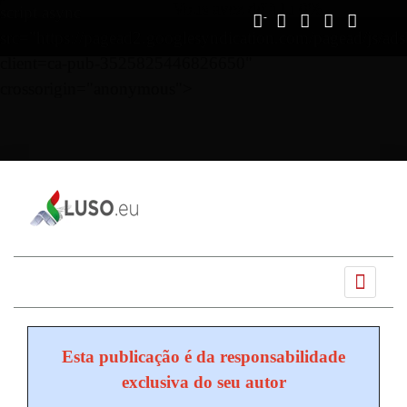
Vous avez déjà lu
0%
script async
src="https://pagead2.googlesyndication.com/pagead/js/ads
client=ca-pub-3525825446826650"
crossorigin="anonymous">
Ano
Mês
Próximo
Próximo
anterior
anterior
mês
ano
Esta publicação é da responsabilidade
exclusiva do seu autor