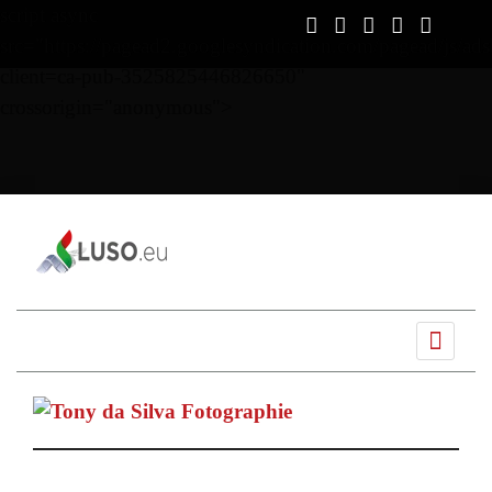
script async
src="https://pagead2.googlesyndication.com/pagead/js/ads
client=ca-pub-3525825446826650"
crossorigin="anonymous">