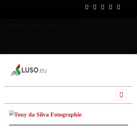
Vous avez déjà lu
0%
script async
src="https://pagead2.googlesyndication.com/pagead/js/ads
client=ca-pub-3525825446826650"
crossorigin="anonymous">
Ano
Mês
Próximo
Próximo
anterior
anterior
mês
ano