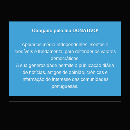
Obrigado pelo teu DONATIVO!
Apoiar os média independentes, isentos e
credíveis é fundamental para defender os valores
democráticos.
A sua generosidade permite a publicação diária
de notícias, artigos de opinião, crónicas e
informação do interesse das comunidades
portuguesas.