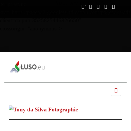
Vous avez déjà lu
0%
script async
src="https://pagead2.googlesyndication.com/pagead/js/ads
client=ca-pub-3525825446826650"
crossorigin="anonymous">