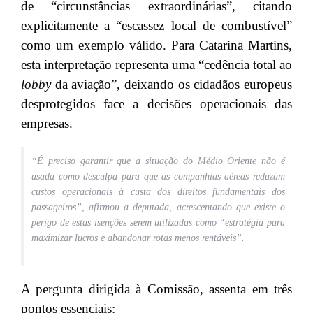
de “circunstâncias extraordinárias”, citando
explicitamente a “escassez local de combustível”
como um exemplo válido. Para Catarina Martins,
esta interpretação representa uma “cedência total ao
lobby
da aviação”, deixando os cidadãos europeus
desprotegidos face a decisões operacionais das
empresas.
“É preciso garantir que a situação do Médio Oriente não é
usada como desculpa para que as companhias aéreas reduzam
custos operacionais à custa dos direitos fundamentais dos
passageiros”, afirmou a deputada, acrescentando que existe o
perigo de estas isenções serem utilizadas como “estratégia para
maximizar lucros e abandonar rotas menos rentáveis”.
A pergunta dirigida à Comissão, assenta em três
pontos essenciais: