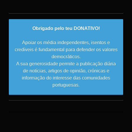
Obrigado pelo teu DONATIVO!
Apoiar os média independentes, isentos e
credíveis é fundamental para defender os valores
democráticos.
A sua generosidade permite a publicação diária
de notícias, artigos de opinião, crónicas e
informação do interesse das comunidades
portuguesas.