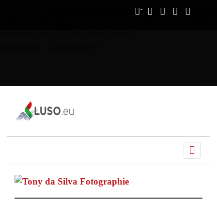
Vous avez déjà lu
0%
script async
src="https://pagead2.googlesyndication.com/pagead/js/ads
client=ca-pub-3525825446826650"
crossorigin="anonymous">
Ano
Mês
Próximo
Próximo
anterior
anterior
mês
ano