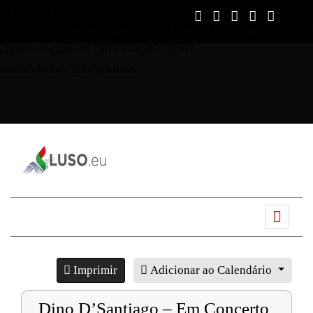
script async
src="https://pagead2.googlesyndication.com/pagead/js/ads
client=ca-pub-3525825446826650"
crossorigin="anonymous">
Ano
Mês
Próximo
Próximo
anterior
anterior
mês
ano
Imprimir
Adicionar ao Calendário
Dino D’Santiago – Em Concerto