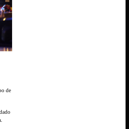
po de
 dado
a.