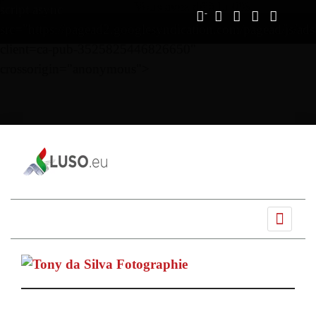
Vous avez déjà lu
0%
script async
src="https://pagead2.googlesyndication.com/pagead/js/ads
client=ca-pub-3525825446826650"
crossorigin="anonymous">
Ano
Mês
Próximo
Próximo
anterior
anterior
mês
ano