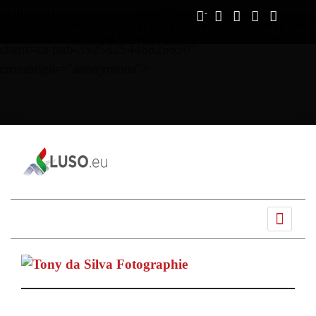
Vous avez déjà lu
0%
script async
src="https://pagead2.googlesyndication.com/pagead/js/ads
client=ca-pub-3525825446826650"
crossorigin="anonymous">