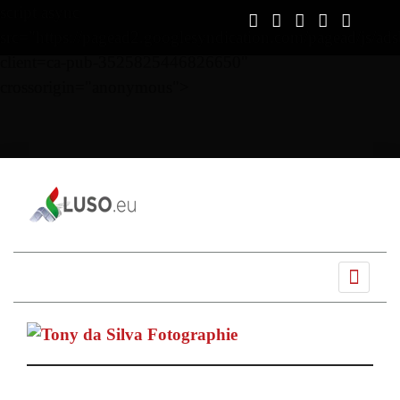
script async
src="https://pagead2.googlesyndication.com/pagead/js/ads
client=ca-pub-3525825446826650"
crossorigin="anonymous">
Ano
Mês
Próximo
Próximo
anterior
anterior
mês
ano