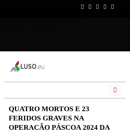
Vous avez déjà lu
0%
script async
src="https://pagead2.googlesyndication.com/pagead/js/ads
client=ca-pub-3525825446826650"
crossorigin="anonymous">
Ano
Mês
Próximo
Próximo
anterior
anterior
mês
ano
QUATRO MORTOS E 23
FERIDOS GRAVES NA
OPERAÇÃO PÁSCOA 2024 DA