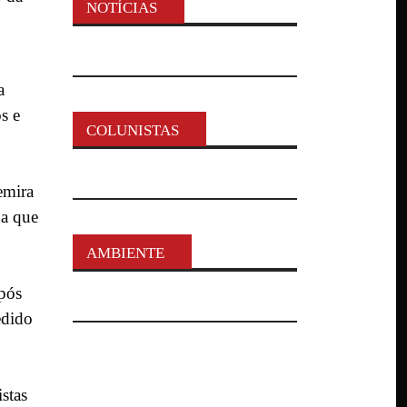
NOTÍCIAS
a
s e
COLUNISTAS
emira
da que
AMBIENTE
após
edido
stas