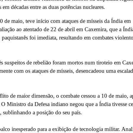
em décadas entre as duas potências nucleares.
10 de maio, teve início com ataques de mísseis da Índia em
taliação ao atentado de 22 de abril em Caxemira, que a Índi
to paquistanês foi imediata, resultando em combates violento
rês suspeitos de rebelião foram mortos num tiroteio em Cax
tamente com os ataques de mísseis, desencadeou uma escala
flito de maior dimensão, o combate cessou a 10 de maio, 
. O Ministro da Defesa indiano negou que a Índia tivesse c
o, sublinhando a posição do seu país.
co inesperado para a exibição de tecnologia militar. Anali