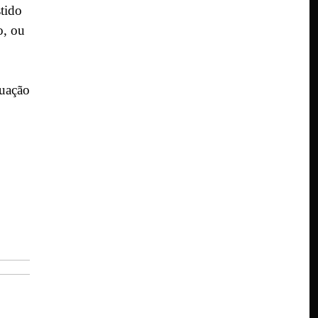
tido
o, ou
tuação