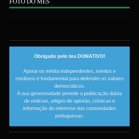
FOTO DO MÊS
Obrigado pelo teu DONATIVO!
Apoiar os média independentes, isentos e
credíveis é fundamental para defender os valores
democráticos.
A sua generosidade permite a publicação diária
de notícias, artigos de opinião, crónicas e
informação do interesse das comunidades
portuguesas.