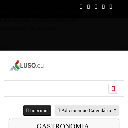
script async
src="https://pagead2.googlesyndication.com/pagead/js/ads
client=ca-pub-3525825446826650"
crossorigin="anonymous">
Ano
Mês
Próximo
Próximo
anterior
anterior
mês
ano
Imprimir
Adicionar ao Calendário
GASTRONOMIA