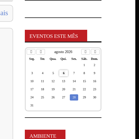
ais
EVENTOS ESTE MÊS
agosto 2026
Seg.
Ter.
Qua.
Qui.
Sex.
Sáb.
Dom.
1
2
3
4
5
6
7
8
9
10
11
12
13
14
15
16
17
18
19
20
21
22
23
24
25
26
27
28
29
30
31
AMBIENTE