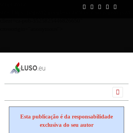
script async
src="https://pagead2.googlesyndication.com/pagead/js/ads
client=ca-pub-3525825446826650"
crossorigin="anonymous">
Ano
Mês
Próximo
Próximo
anterior
anterior
mês
ano
Esta publicação é da responsabilidade
exclusiva do seu autor