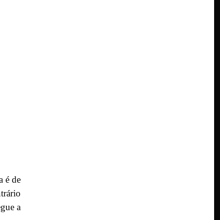
a é de
trário
egue a