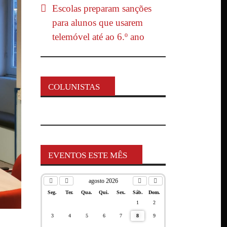
Escolas preparam sanções
para alunos que usarem
telemóvel até ao 6.º ano
COLUNISTAS
EVENTOS ESTE MÊS
agosto 2026
Seg.
Ter.
Qua.
Qui.
Sex.
Sáb.
Dom.
1
2
3
4
5
6
7
8
9