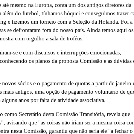
s e até mesmo na Europa, conta um dos antigos diretores da
a além do futebol, tínhamos hóquei e conseguimos trazer c
ing e fizemos um torneio com a Seleção da Holanda. Foi a
sas se defrontaram fora do nosso país. Ainda temos aqui os
mostra com orgulho a sala de troféus.
uniram-se e com discursos e interrupções emocionadas,
se conhecendo os planos da proposta Comissão e as dúvidas
 novos sócios e o pagamento de quotas a partir de janeiro 
os mais antigos, uma opção de pagamento voluntário de qu
 alguns anos por falta de atividade associativa.
do como Secretário desta Comissão Transitória, revela que
s", avisando que "as coisas não iriam ser a mesma coisa c
tra nesta Comissão, garantiu que não seria ele "a fechar o