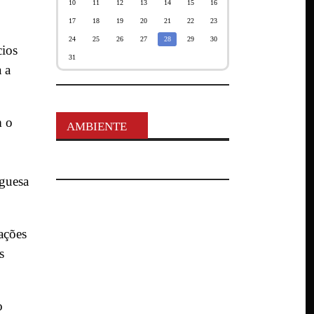
10
11
12
13
14
15
16
17
18
19
20
21
22
23
24
25
26
27
28
29
30
cios
31
 a
m o
AMBIENTE
uguesa
ações
s
o