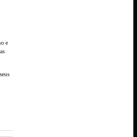
no e
as
seus