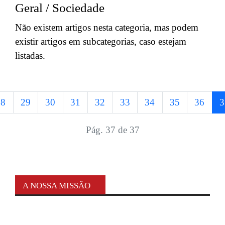
Geral / Sociedade
Não existem artigos nesta categoria, mas podem
existir artigos em subcategorias, caso estejam
listadas.
28
29
30
31
32
33
34
35
36
3
Pág. 37 de 37
A NOSSA MISSÃO