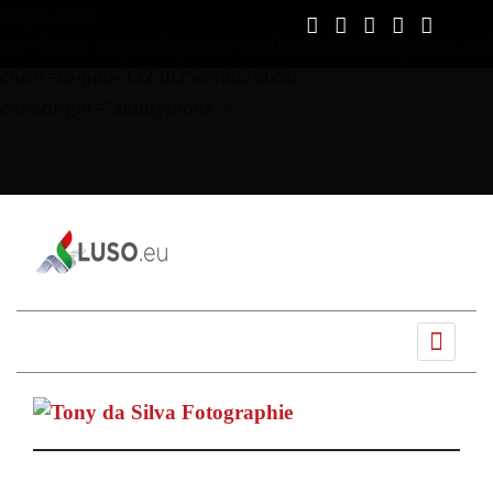
script async
src="https://pagead2.googlesyndication.com/pagead/js/ads
client=ca-pub-3525825446826650"
crossorigin="anonymous">