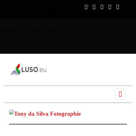
Vous avez déjà lu
0%
script async
src="https://pagead2.googlesyndication.com/pagead/js/ads
client=ca-pub-3525825446826650"
crossorigin="anonymous">