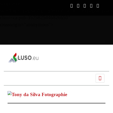
script async
src="https://pagead2.googlesyndication.com/pagead/js/ads
client=ca-pub-3525825446826650"
crossorigin="anonymous">