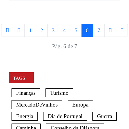
1
2
3
4
5
6
7
Pág. 6 de 7
TAGS
Finanças
Turismo
MercadoDeVinhos
Europa
Energia
Dia de Portugal
Guerra
Caminha
Conselho da Diáspora