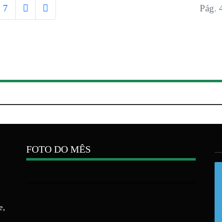
7
Pág. 
FOTO DO MÊS
e,