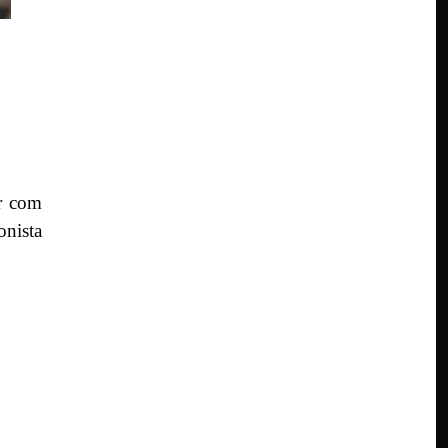
r com
nista