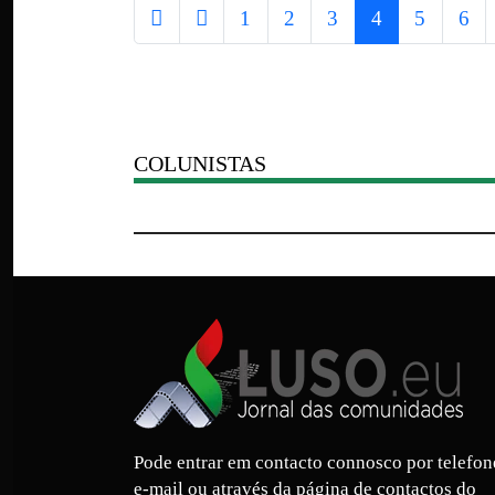
1
2
3
4
5
6
COLUNISTAS
Pode entrar em contacto connosco por telefon
e-mail ou através da página de contactos do