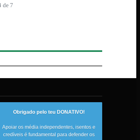
4 de 7
Obrigado pelo teu DONATIVO!
Apoiar os média independentes, isentos e
credíveis é fundamental para defender os