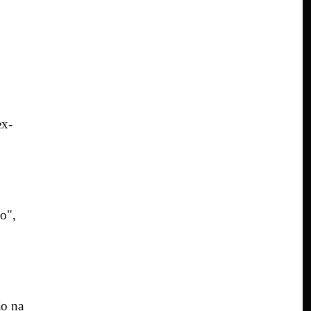
ex-
o",
ão na