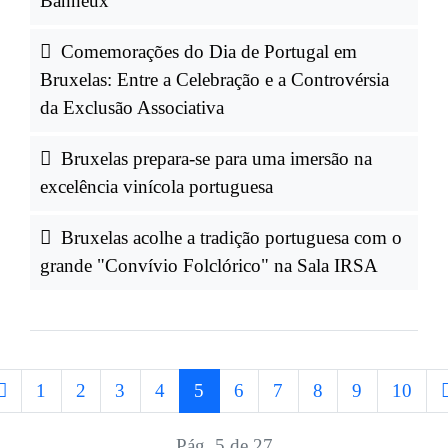
Banneux
Comemorações do Dia de Portugal em
Bruxelas: Entre a Celebração e a Controvérsia
da Exclusão Associativa
Bruxelas prepara-se para uma imersão na
excelência vinícola portuguesa
Bruxelas acolhe a tradição portuguesa com o
grande "Convívio Folclórico" na Sala IRSA
1
2
3
4
5
6
7
8
9
10
Pág. 5 de 27