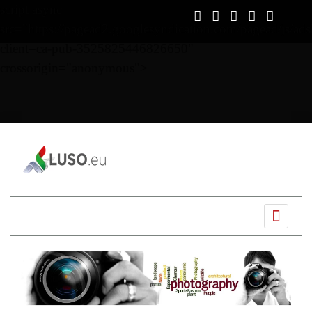
script async
src="https://pagead2.googlesyndication.com/pagead/js/ads
client=ca-pub-3525825446826650"
crossorigin="anonymous">
Ano
Mês
Próximo
Próximo
anterior
anterior
mês
ano