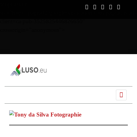
script async
src="https://pagead2.googlesyndication.com/pagead/js/ads
client=ca-pub-3525825446826650"
crossorigin="anonymous">
Ano
Mês
Próximo
Próximo
anterior
anterior
mês
ano