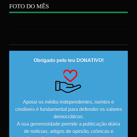
FOTO DO MÊS
Obrigado pelo teu DONATIVO!
Apoiar os média independentes, isentos e
credíveis é fundamental para defender os valores
democráticos.
A sua generosidade permite a publicação diária
de notícias, artigos de opinião, crónicas e