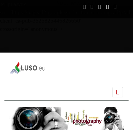
Vous avez déjà lu
0%
script async
src="https://pagead2.googlesyndication.com/pagead/js/ads
client=ca-pub-3525825446826650"
crossorigin="anonymous">
Ano
Mês
Próximo
Próximo
anterior
anterior
mês
ano