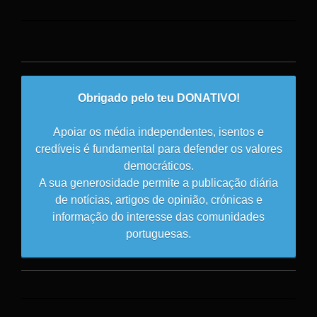
Obrigado pelo teu DONATIVO!
Apoiar os média independentes, isentos e
credíveis é fundamental para defender os valores
democráticos.
A sua generosidade permite a publicação diária
de notícias, artigos de opinião, crónicas e
informação do interesse das comunidades
portuguesas.