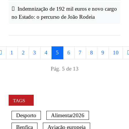
Indemnização de 192 mil euros e novo cargo
no Estado: o percurso de João Rodeia
1
2
3
4
5
6
7
8
9
10
Pág. 5 de 13
TAGS
Desporto
Alimentar2026
Benfica
Aviação europeia