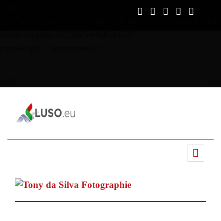
script async
src="https://pagead2.googlesyndication.com/pagead/js/ads
client=ca-pub-3525825446826650"
crossorigin="anonymous">