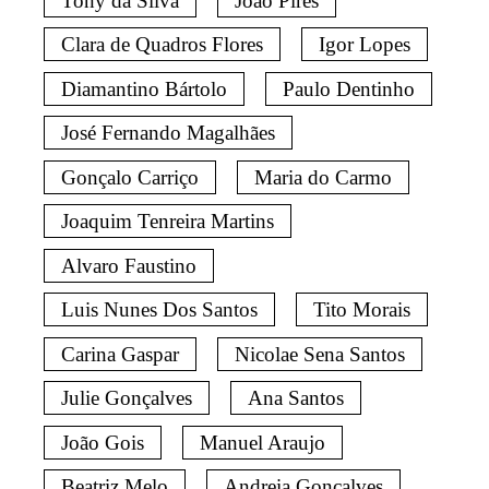
Tony da Silva
João Pires
Clara de Quadros Flores
Igor Lopes
Diamantino Bártolo
Paulo Dentinho
José Fernando Magalhães
Gonçalo Carriço
Maria do Carmo
Joaquim Tenreira Martins
Alvaro Faustino
Luis Nunes Dos Santos
Tito Morais
Carina Gaspar
Nicolae Sena Santos
Julie Gonçalves
Ana Santos
João Gois
Manuel Araujo
Beatriz Melo
Andreia Gonçalves