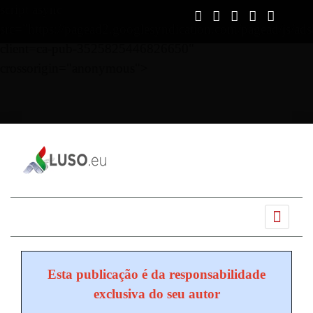
script async
src="https://pagead2.googlesyndication.com/pagead/js/ads
client=ca-pub-3525825446826650"
crossorigin="anonymous">
Ano
Mês
Próximo
Próximo
anterior
anterior
mês
ano
Esta publicação é da responsabilidade
exclusiva do seu autor